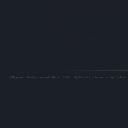
si svoje meno na mori Ka
stúpa tvoja hodnosť, až b
ako obávaný pirát šíriť na mor
hrôzu.
Delá nabiť: Pirate Storm je
online pirátska hra! Hraj ter
© Bigpoint
·
Všetky práva vyhradené
·
VOP
·
Vyhlásenie o ochrane osobných údajov