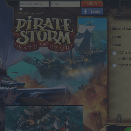
Zabudnuté heslo?
Meno užívat
Heslo
Email
VOP
a
Vy
prečítan
Prijímať 