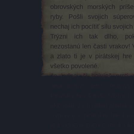
obrovských morských príše
ryby. Pošli svojich súpe
nechaj ich pocítiť silu svojic
Trýzni ich tak dlho, p
nezostanú len časti vrakov! 
a zlato ti je v pirátskej hr
všetko povolené.
Je jedno, či bojuješ proti
nepriateľovi alebo reálnym
Pirátska hra
Pirate Storm ti 
akčnosti, že ti odletí pirátska
Vyplávaj v pirátskej hre Pir
jednoduchá suchozemská kr