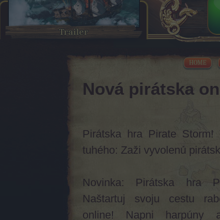
Trailer
HOME
Nová pirátska on
Pirátska hra Pirate Storm!
tuhého: Zaži vyvolenú piráts
Novinka: Pirátska hra P
Naštartuj svoju cestu rab
online! Napni harpúny 